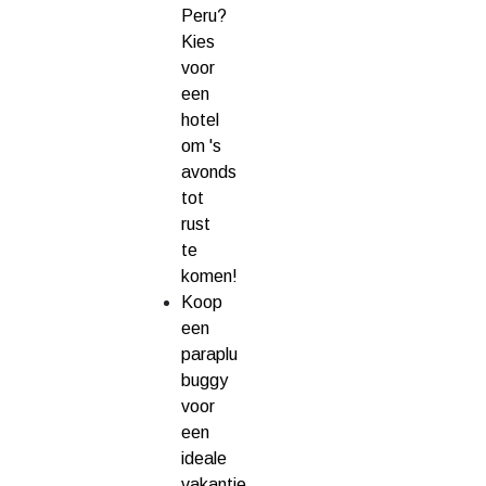
Peru?
Kies
voor
een
hotel
om 's
avonds
tot
rust
te
komen!
Koop
een
paraplu
buggy
voor
een
ideale
vakantie