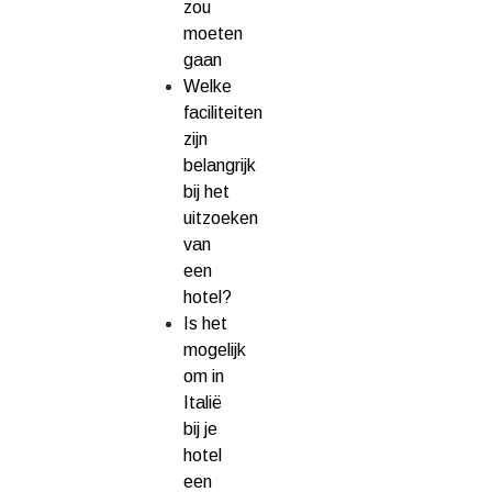
zou
moeten
gaan
Welke
faciliteiten
zijn
belangrijk
bij het
uitzoeken
van
een
hotel?
Is het
mogelijk
om in
Italië
bij je
hotel
een