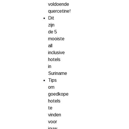
voldoende
quercetine!
Dit
zijn
de 5
mooiste
all
inclusive
hotels
in
Suriname
Tips
om
goedkope
hotels
te
vinden
voor
jouw