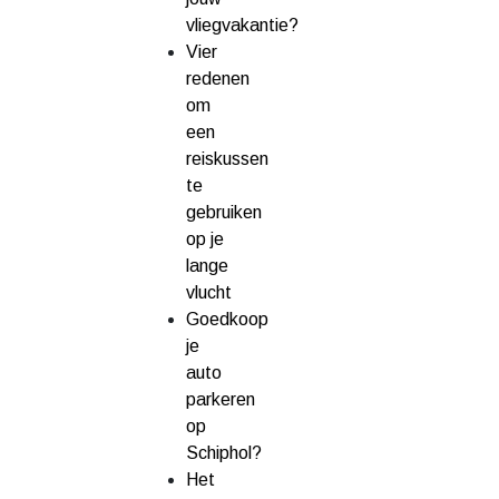
vliegvakantie?
Vier
redenen
om
een
reiskussen
te
gebruiken
op je
lange
vlucht
Goedkoop
je
auto
parkeren
op
Schiphol?
Het