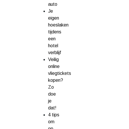
auto
Je
eigen
hoeslaken
tijdens
een
hotel
verblijf
Veilig
online
vliegtickets
kopen?
Zo
doe
je
dat!
4 tips
om
op