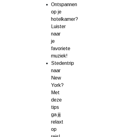
Ontspannen
op je
hotelkamer?
Luister
naar
je
favoriete
muziek!
Stedentrip
naar
New
York?
Met
deze
tips
ga jij
relaxt
op
reis!