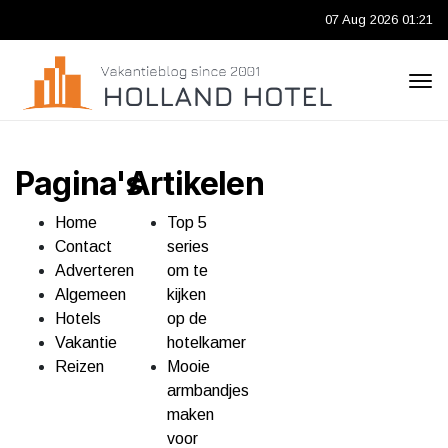
07 Aug 2026 01:21
Pagina's
Artikelen
Home
Top 5
Contact
series
Adverteren
om te
Algemeen
kijken
Hotels
op de
Vakantie
hotelkamer
Reizen
Mooie
armbandjes
maken
voor