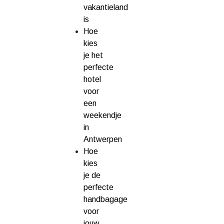
vakantieland
is
Hoe
kies
je het
perfecte
hotel
voor
een
weekendje
in
Antwerpen
Hoe
kies
je de
perfecte
handbagage
voor
jouw