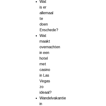
Wat
is er
allemaal
te
doen
Enschede?
Wat
maakt
overnachten
in een
hotel
met
casino
in Las
Vegas
zo
ideaal?
Wandelvakantie
in