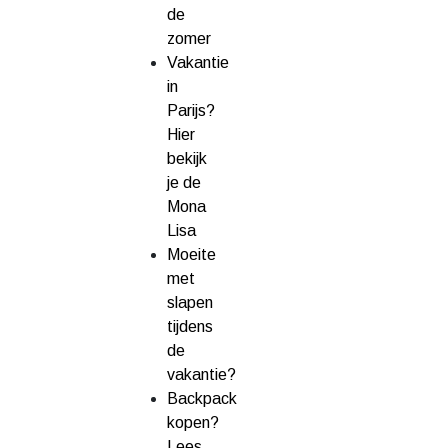
de
zomer
Vakantie
in
Parijs?
Hier
bekijk
je de
Mona
Lisa
Moeite
met
slapen
tijdens
de
vakantie?
Backpack
kopen?
Lees