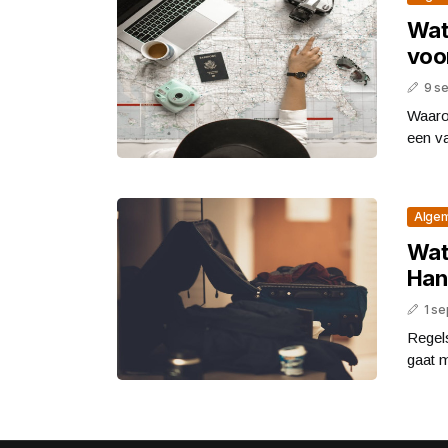
Wat 
voo
9 s
Waaro
een va
Alge
Wat
Hand
1 s
Regels
gaat m