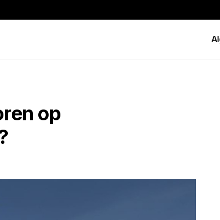
A
oren op
?