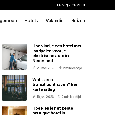
06 Aug 2026 21:03
lgemeen
Hotels
Vakantie
Reizen
Hoe vind je een hotel met
laadpalen voor je
elektrische auto in
Nederland
26 mei 2026
2 min leestijd
Wat is een
transitluchthaven? Een
korte uitleg
18 juni 2026
2 min leestijd
Hoe kies je het beste
boutique hotel in