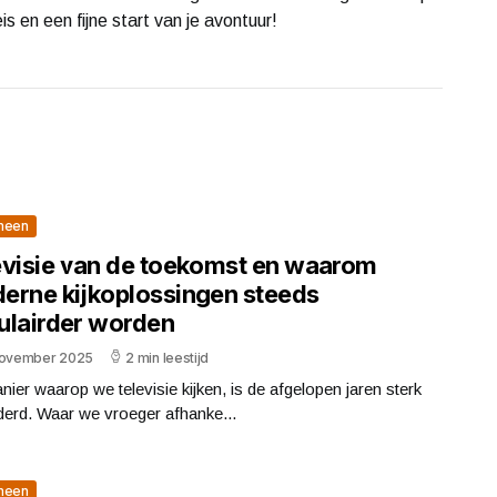
is en een fijne start van je avontuur!
meen
evisie van de toekomst en waarom
erne kijkoplossingen steeds
ulairder worden
november 2025
2 min leestijd
ier waarop we televisie kijken, is de afgelopen jaren sterk
derd. Waar we vroeger afhanke...
meen