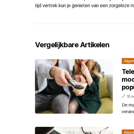
tijd vertrek kun je genieten van een zorgeloze re
Vergelijkbare Artikelen
Alge
Tel
mod
pop
15 
De man
veran
Alge