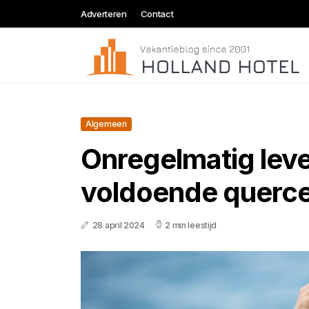
Adverteren
Contact
Algemeen
Onregelmatig le
voldoende querce
28 april 2024
2 min leestijd