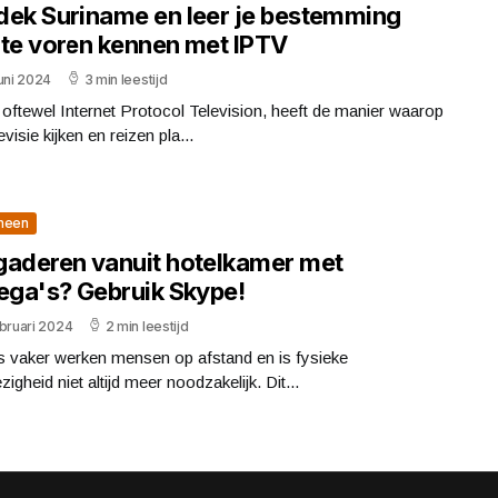
dek Suriname en leer je bestemming
 te voren kennen met IPTV
uni 2024
3 min leestijd
oftewel Internet Protocol Television, heeft de manier waarop
evisie kijken en reizen pla...
meen
gaderen vanuit hotelkamer met
lega's? Gebruik Skype!
bruari 2024
2 min leestijd
s vaker werken mensen op afstand en is fysieke
igheid niet altijd meer noodzakelijk. Dit...