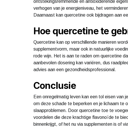
ontstekingsremmende en antioxiderende eigens
verhogen van je energieniveau, het verminderen 
Daarnaast kan quercetine ook bijdragen aan e
Hoe quercetine te geb
Quercetine kan op verschillende manieren worde
supplementvorm, maar ook in natuurlijke voedi
rode wijn. Het is aan te raden om quercetine dag
aanbevolen dosering kan variëren, dus raadplee
advies aan een gezondheidsprofessional.
Conclusie
Een onregelmatig leven kan een tol eisen van j
om deze schade te beperken en je lichaam te 
slaapproblemen. Door quercetine toe te voegen a
voordelen die deze krachtige flavonoïde te bie
binnenkrijgt, of het nu via supplementen is of v