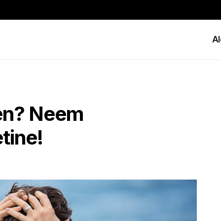
A
ven? Neem
tine!