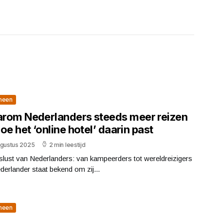
meen
rom Nederlanders steeds meer reizen
oe het ‘online hotel’ daarin past
ugustus 2025
2 min leestijd
slust van Nederlanders: van kampeerders tot wereldreizigers
erlander staat bekend om zij...
meen