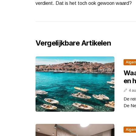
verdient. Dat is het toch ook gewoon waard?
Vergelijkbare Artikelen
Alge
Waa
en h
4 a
De rei
De Ned
Alge