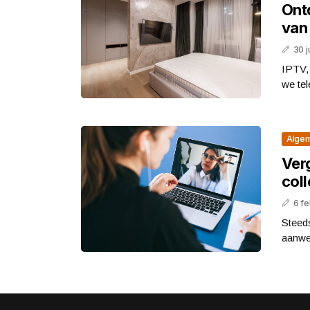
Ont
van
30 j
IPTV, 
we tel
Alge
Ver
col
6 fe
Steed
aanwez