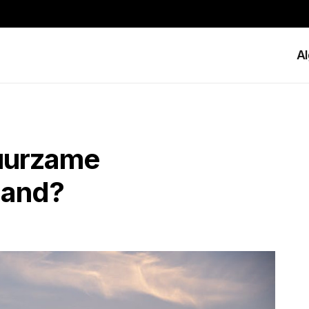
A
duurzame
land?