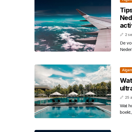
Tip
Nede
acti
2 s
De voo
Nederl
Alge
Wat 
ultr
25 
Wat ho
boekt,