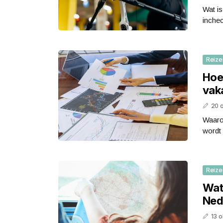
Wat is
inche
Reize
Hoe 
vak
20 
Waarom
wordt 
Reize
Wat
Ned
13 