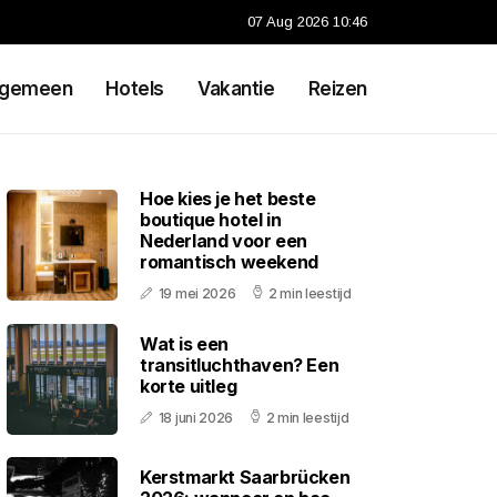
07 Aug 2026 10:46
lgemeen
Hotels
Vakantie
Reizen
Hoe kies je het beste
boutique hotel in
Nederland voor een
romantisch weekend
19 mei 2026
2 min leestijd
Wat is een
transitluchthaven? Een
korte uitleg
18 juni 2026
2 min leestijd
Kerstmarkt Saarbrücken