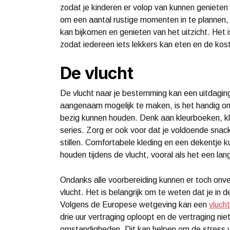
zodat je kinderen er volop van kunnen genieten
om een aantal rustige momenten in te plannen, z
kan bijkomen en genieten van het uitzicht. Het
zodat iedereen iets lekkers kan eten en de kos
De vlucht
De vlucht naar je bestemming kan een uitdaging
aangenaam mogelijk te maken, is het handig om
bezig kunnen houden. Denk aan kleurboeken, klei
series. Zorg er ook voor dat je voldoende snac
stillen. Comfortabele kleding en een dekentje 
houden tijdens de vlucht, vooral als het een lang
Ondanks alle voorbereiding kunnen er toch onve
vlucht. Het is belangrijk om te weten dat je in 
Volgens de Europese wetgeving kan een
vluch
drie uur vertraging oploopt en de vertraging n
omstandigheden. Dit kan helpen om de stress v