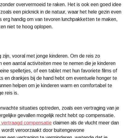
 zonder oververmoeid te raken. Het is ook een goed idee
oals een picknick in de natuur, waar het hele gezin even
 is erg handig om van tevoren lunchpakketten te maken,
ten niet te hoog oplopen.
 zijn, vooral met jonge kinderen. Om de reis zo
 een aantal activiteiten mee te nemen die je kinderen
ne spelletjes, of een tablet met hun favoriete films of
ks en drankjes bij de hand hebt om eventuele honger te
kunnen helpen om je kinderen warm en comfortabel te
e reis is.
rwachte situaties optreden, zoals een vertraging van je
dergelijke gevallen mogelijk recht hebt op compensatie.
t vertraagd compensatie
claimen als de vlucht meer dan
iet wordt veroorzaakt door buitengewone
an een vertraging te verminderen, wetende dat je