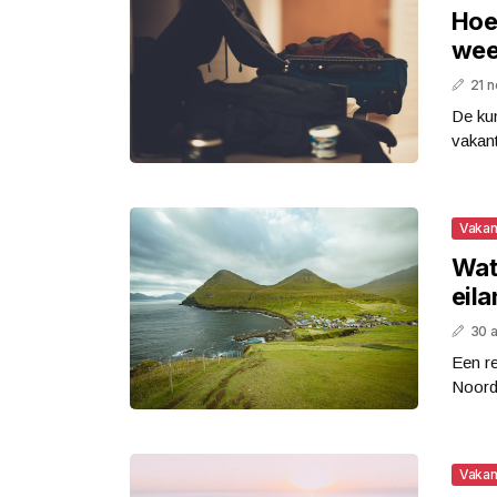
Hoe 
wee
21 
De kun
vakant
Vakan
Wat
eil
30 a
Een re
Noord-
Vakan