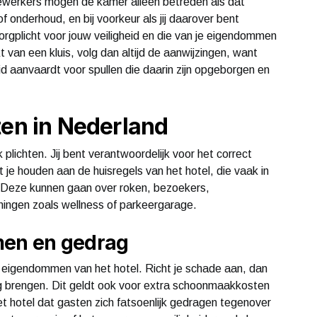
dewerkers mogen de kamer alleen betreden als dat
f onderhoud, en bij voorkeur als jij daarover bent
rgplicht voor jouw veiligheid en die van je eigendommen
van een kluis, volg dan altijd de aanwijzingen, want
id aanvaardt voor spullen die daarin zijn opgeborgen en
ten in Nederland
ok plichten. Jij bent verantwoordelijk voor het correct
t je houden aan de huisregels van het hotel, die vaak in
en. Deze kunnen gaan over roken, bezoekers,
eningen zoals wellness of parkeergarage.
en en gedrag
e eigendommen van het hotel. Richt je schade aan, dan
ning brengen. Dit geldt ook voor extra schoonmaakkosten
et hotel dat gasten zich fatsoenlijk gedragen tegenover