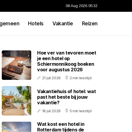
08 Aug 2026 05:32
lgemeen
Hotels
Vakantie
Reizen
Hoe ver van tevoren moet
je een hotel op
Schiermonnikoog boeken
voor augustus 2026
21 juli 2026
2 min leestijd
Vakantiehuis of hotel: wat
past het beste bij jouw
vakantie?
18 juli 2026
5 min leestijd
Wat kost een hotel in
Rotterdam tijdens de