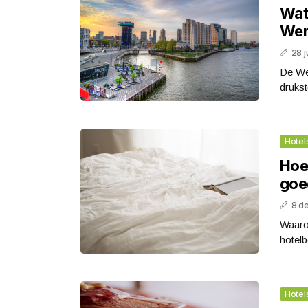
Wat 
Wer
28 j
De We
druks
Hotel
Hoe 
goe
8 d
Waarom
hotelb
Hotel