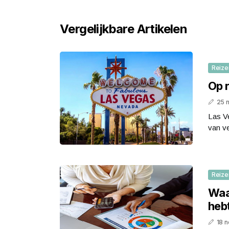
Vergelijkbare Artikelen
Reize
Op r
25 
Las Ve
van ve
Reize
Waa
hebt
18 