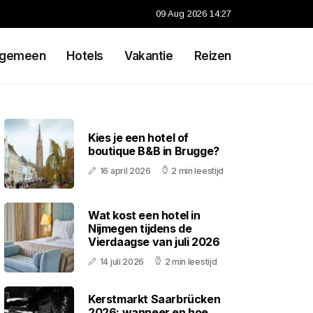
09 Aug 2026 14:27
lgemeen
Hotels
Vakantie
Reizen
Kies je een hotel of
boutique B&B in Brugge?
16 april 2026
2 min leestijd
Wat kost een hotel in
Nijmegen tijdens de
Vierdaagse van juli 2026
14 juli 2026
2 min leestijd
Kerstmarkt Saarbrücken
2026: wanneer en hoe