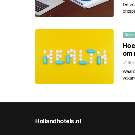
De voo
ontspa
Reize
Hoe
om 
18 
Waaro
vakant
Hollandhotels.nl