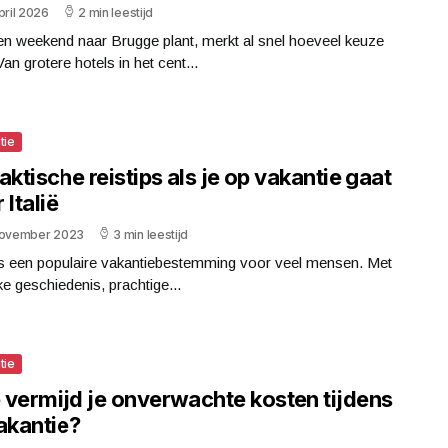
pril 2026
2 min leestijd
en weekend naar Brugge plant, merkt al snel hoeveel keuze
 Van grotere hotels in het cent...
tie
aktische reistips als je op vakantie gaat
 Italië
november 2023
3 min leestijd
 is een populaire vakantiebestemming voor veel mensen. Met
ijke geschiedenis, prachtige...
tie
 vermijd je onverwachte kosten tijdens
akantie?