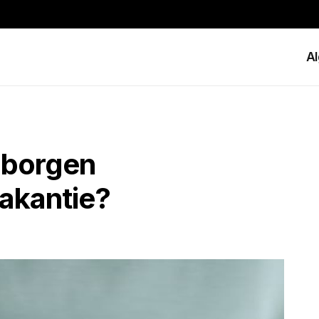
A
rborgen
vakantie?