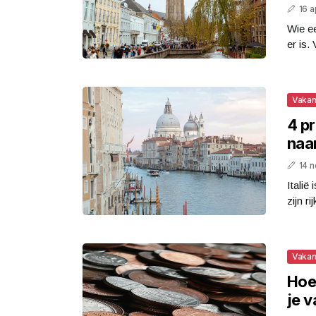
16 a
Wie e
er is.
Vakan
4 pr
naar
14 
Italië
zijn r
Vakan
Hoe
je v