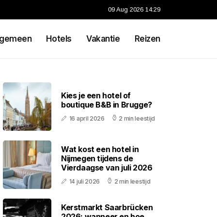
09 Aug 2026 14:29
lgemeen
Hotels
Vakantie
Reizen
Kies je een hotel of
boutique B&B in Brugge?
16 april 2026
2 min leestijd
Wat kost een hotel in
Nijmegen tijdens de
Vierdaagse van juli 2026
14 juli 2026
2 min leestijd
Kerstmarkt Saarbrücken
2026: wanneer en hoe