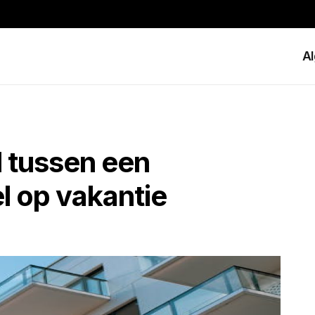
A
l tussen een
l op vakantie