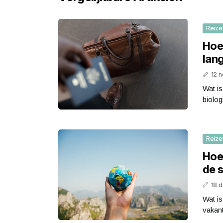
Reize
Hoe 
lan
12 
Wat is
biolog
Reize
Hoe
de 
18 
Wat i
vakant