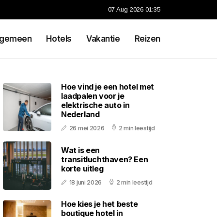
07 Aug 2026 01:35
lgemeen
Hotels
Vakantie
Reizen
Hoe vind je een hotel met
laadpalen voor je
elektrische auto in
Nederland
26 mei 2026
2 min leestijd
Wat is een
transitluchthaven? Een
korte uitleg
18 juni 2026
2 min leestijd
Hoe kies je het beste
boutique hotel in