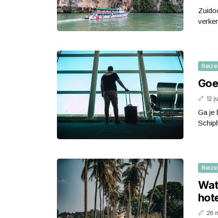
Zuidoo
verken
Reize
Goe
12 j
Ga je 
Schiph
Reize
Wat 
hote
26 