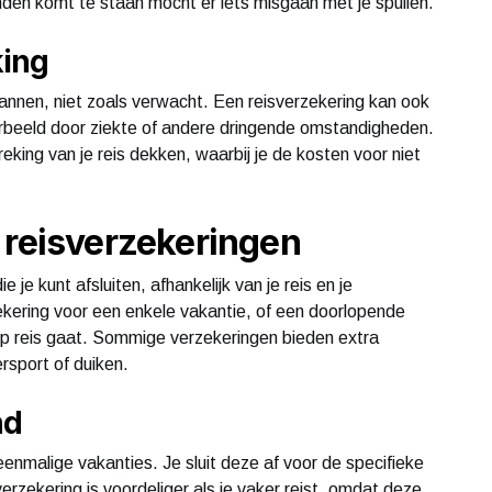
den komt te staan mocht er iets misgaan met je spullen.
king
annen, niet zoals verwacht. Een reisverzekering kan ook
voorbeeld door ziekte of andere dringende omstandigheden.
eking van je reis dekken, waarbij je de kosten voor niet
 reisverzekeringen
e je kunt afsluiten, afhankelijk van je reis en je
kering voor een enkele vakantie, of een doorlopende
 op reis gaat. Sommige verzekeringen bieden extra
ersport of duiken.
nd
eenmalige vakanties. Je sluit deze af voor de specifieke
rzekering is voordeliger als je vaker reist, omdat deze