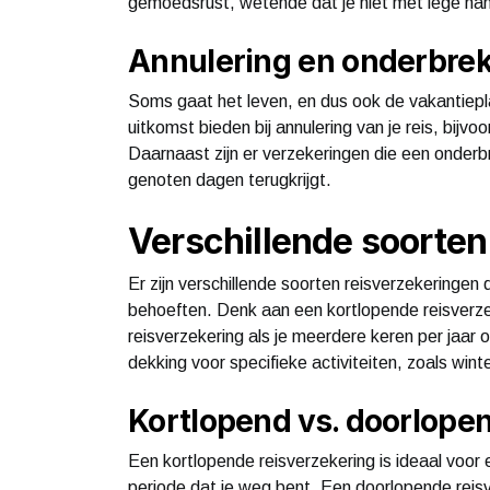
gemoedsrust, wetende dat je niet met lege han
Annulering en onderbre
Soms gaat het leven, en dus ook de vakantiepl
uitkomst bieden bij annulering van je reis, bij
Daarnaast zijn er verzekeringen die een onderbr
genoten dagen terugkrijgt.
Verschillende soorten
Er zijn verschillende soorten reisverzekeringen di
behoeften. Denk aan een kortlopende reisverze
reisverzekering als je meerdere keren per jaar
dekking voor specifieke activiteiten, zoals wint
Kortlopend vs. doorlope
Een kortlopende reisverzekering is ideaal voor 
periode dat je weg bent. Een doorlopende reisve