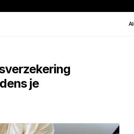
A
isverzekering
jdens je