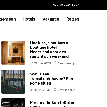
07 Aug 2026 18:37
lgemeen
Hotels
Vakantie
Reizen
Hoe kies je het beste
boutique hotel in
Nederland voor een
romantisch weekend
19 mei 2026
2 min leestijd
Wat is een
transitluchthaven? Een
korte uitleg
18 juni 2026
2 min leestijd
Kerstmarkt Saarbrücken