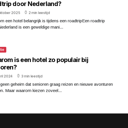
dtrip door Nederland?
oktober 2025
2 min leestijd
 een hotel belangrijk is tijdens een roadtripEen roadtrip
ederland is een geweldige mani...
tie
om is een hotel zo populair bij
ioren?
ril 2024
3 min leestijd
 geen geheim dat senioren graag reizen en nieuwe avonturen
en. Maar waarom kiezen zoveel...