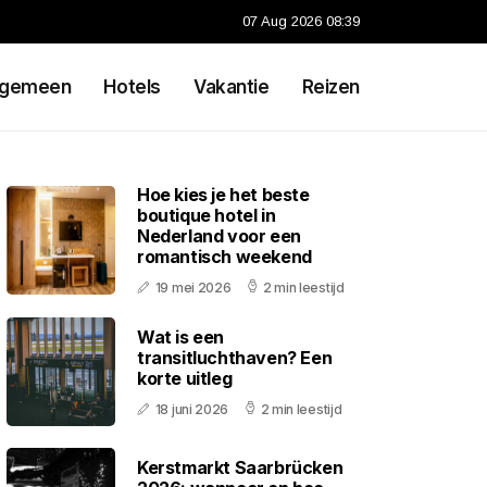
07 Aug 2026 08:39
lgemeen
Hotels
Vakantie
Reizen
Hoe kies je het beste
boutique hotel in
Nederland voor een
romantisch weekend
19 mei 2026
2 min leestijd
Wat is een
transitluchthaven? Een
korte uitleg
18 juni 2026
2 min leestijd
Kerstmarkt Saarbrücken