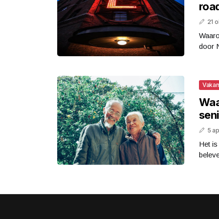
roa
21 
Waarom
door N
Vakan
Waar
sen
5 ap
Het is
belev