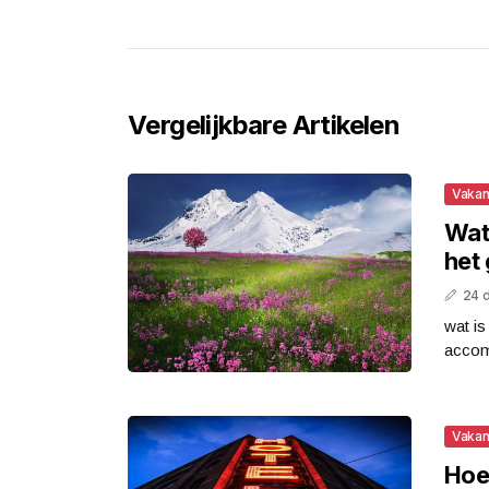
Vergelijkbare Artikelen
Vakan
Wat 
het
24 
wat is
accom
Vakan
Hoe 