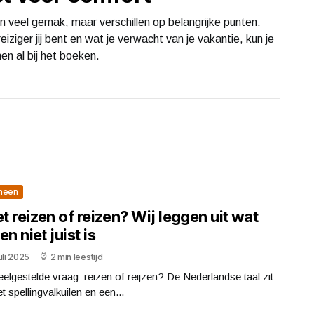
eden veel gemak, maar verschillen op belangrijke punten.
iziger jij bent en wat je verwacht van je vakantie, kun je
n al bij het boeken.
meen
et reizen of reizen? Wij leggen uit wat
en niet juist is
uli 2025
2 min leestijd
elgestelde vraag: reizen of reijzen? De Nederlandse taal zit
t spellingvalkuilen en een...