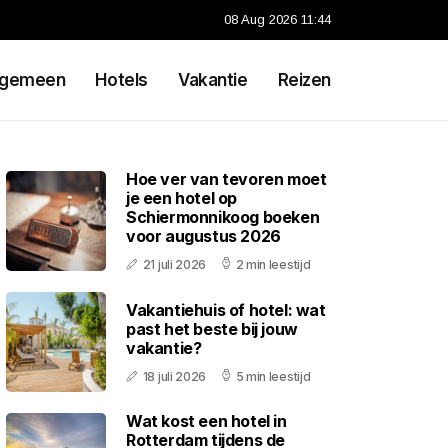
08 Aug 2026 11:44
lgemeen
Hotels
Vakantie
Reizen
Hoe ver van tevoren moet
je een hotel op
Schiermonnikoog boeken
voor augustus 2026
21 juli 2026
2 min leestijd
Vakantiehuis of hotel: wat
past het beste bij jouw
vakantie?
18 juli 2026
5 min leestijd
Wat kost een hotel in
Rotterdam tijdens de