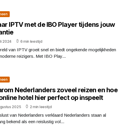
meen
aar IPTV met de IBO Player tijdens jouw
antie
uli 2024
6 min leestijd
reld van IPTV groeit snel en biedt ongekende mogelijkheden
oderne reizigers. Met IBO Play...
meen
rom Nederlanders zoveel reizen en hoe
online hotel hier perfect op inspeelt
ugustus 2025
2 min leestijd
slust van Nederlanders verklaard Nederlanders staan al
ang bekend als een reislustig vol...