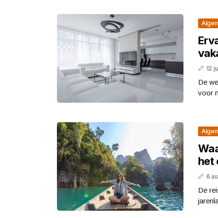
Alge
Erv
vak
12 j
De we
voor m
Alge
Waa
het 
6 a
De rei
jarenl