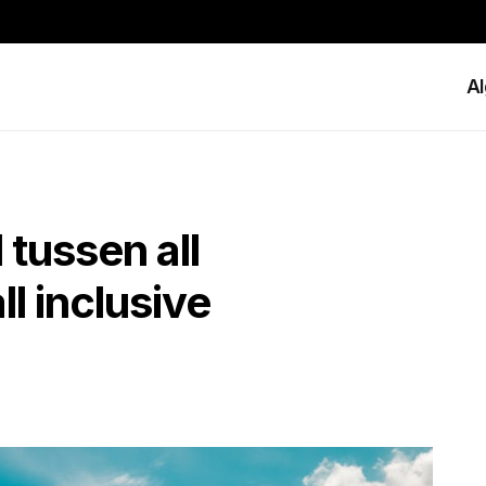
A
 tussen all
ll inclusive