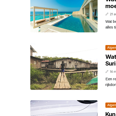
moe
21 
Wat be
alles t
Alge
Wat 
Sur
14 
Een re
rijkdo
Alge
Kun 