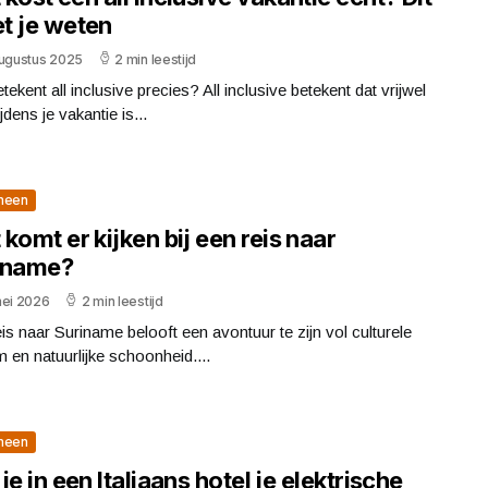
t je weten
augustus 2025
2 min leestijd
tekent all inclusive precies? All inclusive betekent dat vrijwel
ijdens je vakantie is...
meen
komt er kijken bij een reis naar
iname?
mei 2026
2 min leestijd
is naar Suriname belooft een avontuur te zijn vol culturele
m en natuurlijke schoonheid....
meen
je in een Italiaans hotel je elektrische