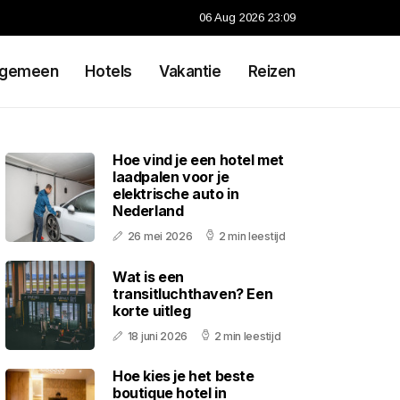
06 Aug 2026 23:09
lgemeen
Hotels
Vakantie
Reizen
Hoe vind je een hotel met
laadpalen voor je
elektrische auto in
Nederland
26 mei 2026
2 min leestijd
Wat is een
transitluchthaven? Een
korte uitleg
18 juni 2026
2 min leestijd
Hoe kies je het beste
boutique hotel in