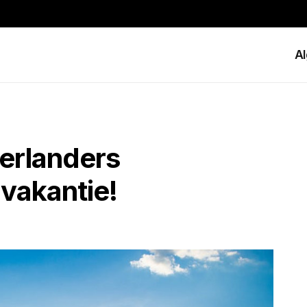
A
derlanders
 vakantie!