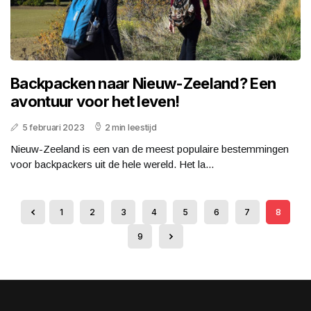
Backpacken naar Nieuw-Zeeland? Een
avontuur voor het leven!
5 februari 2023
2 min leestijd
Nieuw-Zeeland is een van de meest populaire bestemmingen
voor backpackers uit de hele wereld. Het la...
1
2
3
4
5
6
7
8
9